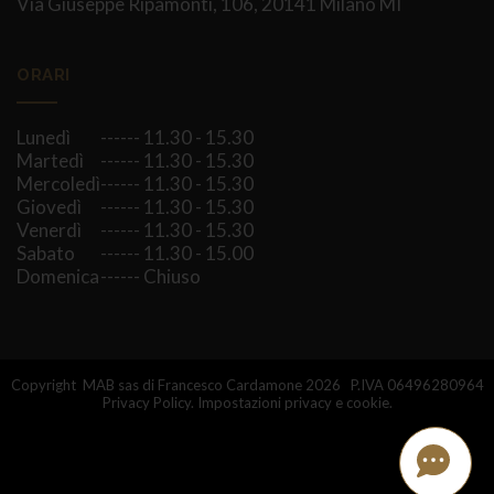
Via Giuseppe Ripamonti, 106, 20141 Milano MI
ORARI
Lunedì
------ 11.30 - 15.30
Martedì
------ 11.30 - 15.30
Mercoledì
------ 11.30 - 15.30
Giovedì
------ 11.30 - 15.30
Venerdì
------ 11.30 - 15.30
Sabato
------ 11.30 - 15.00
Domenica
------ Chiuso
Copyright MAB sas di Francesco Cardamone 2026 P.IVA 06496280964
Privacy Policy.
Impostazioni privacy e cookie.