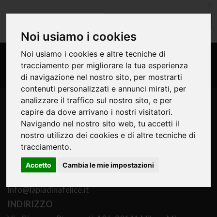
x
La Piadina Felice
SCARICA
FREE - In Google Play
Noi usiamo i cookies
SEGUICI SUI SOCIAL
Noi usiamo i cookies e altre tecniche di
T
o
tracciamento per migliorare la tua esperienza
g
di navigazione nel nostro sito, per mostrarti
g
contenuti personalizzati e annunci mirati, per
l
e
analizzare il traffico sul nostro sito, e per
n
capire da dove arrivano i nostri visitatori.
a
LA PIADINA FELICE
Navigando nel nostro sito web, tu accetti il
v
i
nostro utilizzo dei cookies e di altre tecniche di
g
TELEFONO
tracciamento.
a
t
347 501 5049
Accetto
Cambia le mie impostazioni
i
EMAIL
o
n
Info@lapiadinafelice.
it
INDIRIZZO