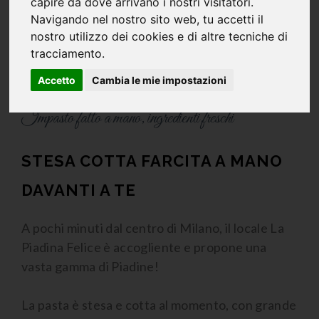
capire da dove arrivano i nostri visitatori.
Navigando nel nostro sito web, tu accetti il
nostro utilizzo dei cookies e di altre tecniche di
tracciamento.
La Piadina Felice
Accetto
Cambia le mie impostazioni
Impasto fatto a mano, ingredienti freschi
STESA COTTA FARCITA A MANO
DAVANTI A TE
A pochi minuti dal centro di Milano, il locale La
Piadina Felice è accogliente e propone una
vasta gamma di Piadine!
La pasta è stesa e cotta al momento, con grande