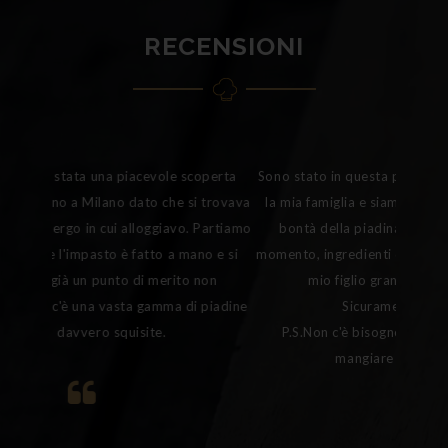
RECENSIONI
Sono stato in questa piadineria settimana scorsa con
la mia famiglia e siamo rimasti tutti entusiasti della
bontà della piadina, la pasta è tirata e cotta al
momento, ingredienti di prima qualità sempre freschi
,
mio figlio grande ha voluto fare il bis.
Sicuramente ci torneremo.
P.S.Non c'è bisogno di andare in Romagna per
mangiare una super-piadina.