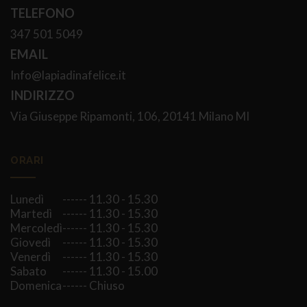
TELEFONO
347 501 5049
EMAIL
Info@lapiadinafelice.
it
INDIRIZZO
Via Giuseppe Ripamonti, 106, 20141 Milano MI
ORARI
Lunedì
------ 11.30 - 15.30
Martedì
------ 11.30 - 15.30
Mercoledì
------ 11.30 - 15.30
Giovedì
------ 11.30 - 15.30
Venerdì
------ 11.30 - 15.30
Sabato
------ 11.30 - 15.00
Domenica
------ Chiuso