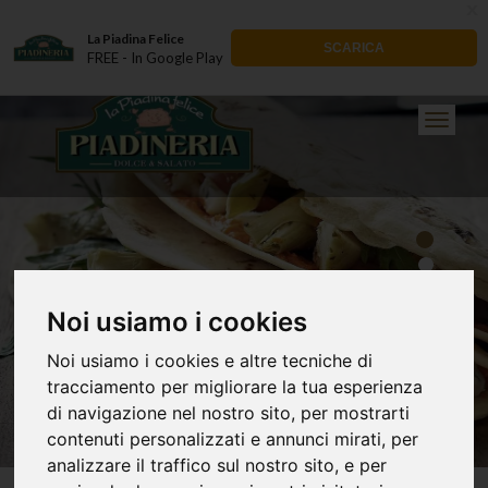
x
La Piadina Felice
SCARICA
FREE - In Google Play
T
o
g
g
l
e
n
a
v
i
Noi usiamo i cookies
g
a
t
Noi usiamo i cookies e altre tecniche di
i
tracciamento per migliorare la tua esperienza
o
di navigazione nel nostro sito, per mostrarti
n
contenuti personalizzati e annunci mirati, per
analizzare il traffico sul nostro sito, e per